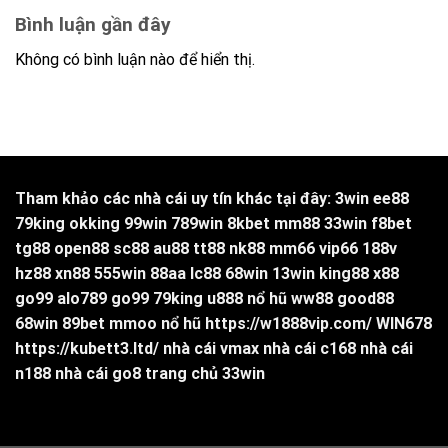
Bình luận gần đây
Không có bình luận nào để hiển thị.
Tham khảo các nhà cái uy tín khác tại đây:
3win
ee88
79king
okking
99win
789win
8kbet
mm88
33win
f8bet
tg88
open88
sc88
au88
tt88
nk88
mm66
vip66
188v
hz88
xn88
555win
88aa
lc88
68win
13win
king88
x88
go99
alo789
go99
79king
u888
nổ hũ
ww88
good88
68win
89bet
mmoo
nổ hũ
https://w1888vip.com/
WIN678
https://kubett3.ltd/
nhà cái vmax
nhà cái c168
nhà cái
n188
nhà cái go8
trang chủ 33win