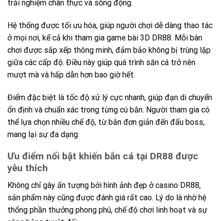
trải nghiệm chân thực và sống động.
Hệ thống được tối ưu hóa, giúp người chơi dễ dàng thao tác
ở mọi nơi, kể cả khi tham gia game bài 3D DR88. Mỗi bàn
chơi được sắp xếp thông minh, đảm bảo không bị trùng lặp
giữa các cấp độ. Điều này giúp quá trình săn cá trở nên
mượt mà và hấp dẫn hơn bao giờ hết.
Điểm đặc biệt là tốc độ xử lý cực nhanh, giúp đạn di chuyển
ổn định và chuẩn xác trong từng cú bắn. Người tham gia có
thể lựa chọn nhiều chế độ, từ bắn đơn giản đến đấu boss,
mang lại sự đa dạng.
Ưu điểm nổi bật khiến bắn cá tại DR88 được
yêu thích
Không chỉ gây ấn tượng bởi hình ảnh đẹp ở casino DR88,
sản phẩm này cũng được đánh giá rất cao. Lý do là nhờ hệ
thống phần thưởng phong phú, chế độ chơi linh hoạt và sự