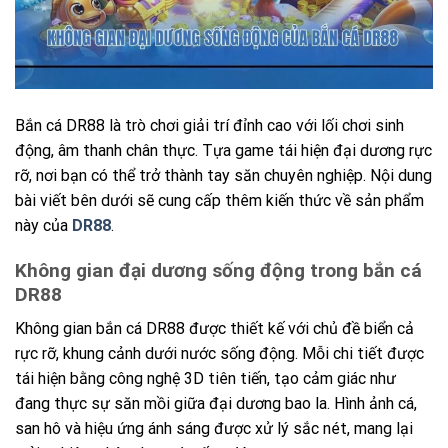
Bắn cá DR88 là trò chơi giải trí đỉnh cao với lối chơi sinh
động, âm thanh chân thực. Tựa game tái hiện đại dương rực
rỡ, nơi bạn có thể trở thành tay săn chuyên nghiệp. Nội dung
bài viết bên dưới sẽ cung cấp thêm kiến thức về sản phẩm
này của
DR88
.
Không gian đại dương sống động trong bắn cá
DR88
Không gian bắn cá DR88 được thiết kế với chủ đề biển cả
rực rỡ, khung cảnh dưới nước sống động. Mỗi chi tiết được
tái hiện bằng công nghệ 3D tiên tiến, tạo cảm giác như
đang thực sự săn mồi giữa đại dương bao la. Hình ảnh cá,
san hô và hiệu ứng ánh sáng được xử lý sắc nét, mang lại