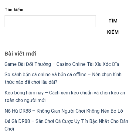
Tìm kiếm
TÌM
KIẾM
Bài viết mới
Game Bài Đổi Thưởng – Casino Online Tài Xỉu Xóc Đĩa
So sánh bắn cá online và bắn cá offline – Nên chọn hình
thức nào để chơi lâu dài?
Kèo bóng hôm nay – Cách xem kèo chuẩn và chọn kèo an
toàn cho người mới
Nổ Hũ DR88 – Không Gian Người Chơi Không Nên Bỏ Lỡ
Đá Gà DR88 – Sân Chơi Cá Cược Uy Tín Bậc Nhất Cho Dân
Chơi