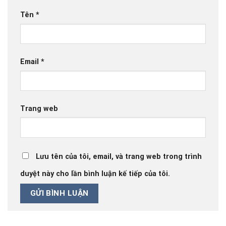
Tên
*
Email
*
Trang web
Lưu tên của tôi, email, và trang web trong trình
duyệt này cho lần bình luận kế tiếp của tôi.