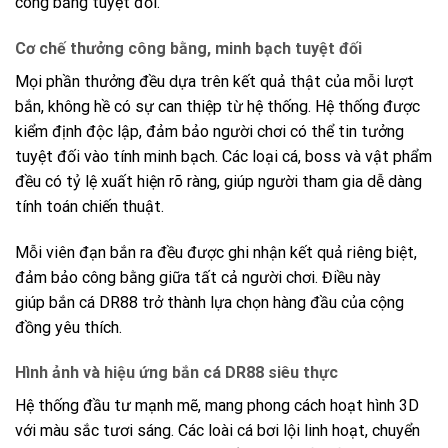
công bằng tuyệt đối.
Cơ chế thưởng công bằng, minh bạch tuyệt đối
Mọi phần thưởng đều dựa trên kết quả thật của mỗi lượt
bắn, không hề có sự can thiệp từ hệ thống. Hệ thống được
kiểm định độc lập, đảm bảo người chơi có thể tin tưởng
tuyệt đối vào tính minh bạch. Các loại cá, boss và vật phẩm
đều có tỷ lệ xuất hiện rõ ràng, giúp người tham gia dễ dàng
tính toán chiến thuật.
Mỗi viên đạn bắn ra đều được ghi nhận kết quả riêng biệt,
đảm bảo công bằng giữa tất cả người chơi. Điều này
giúp bắn cá DR88 trở thành lựa chọn hàng đầu của cộng
đồng yêu thích.
Hình ảnh và hiệu ứng bắn cá DR88 siêu thực
Hệ thống đầu tư mạnh mẽ, mang phong cách hoạt hình 3D
với màu sắc tươi sáng. Các loài cá bơi lội linh hoạt, chuyển