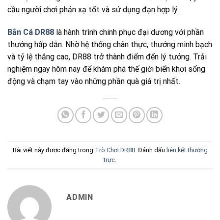
cầu người chơi phản xạ tốt và sử dụng đạn hợp lý.
Bắn Cá DR88
là hành trình chinh phục đại dương với phần
thưởng hấp dẫn. Nhờ hệ thống chân thực, thưởng minh bạch
và tỷ lệ thắng cao, DR88 trở thành điểm đến lý tưởng. Trải
nghiệm ngay hôm nay để khám phá thế giới biển khơi sống
động và chạm tay vào những phần quà giá trị nhất.
Bài viết này được đăng trong
Trò Chơi DR88
. Đánh dấu
liên kết thường
trực
.
ADMIN